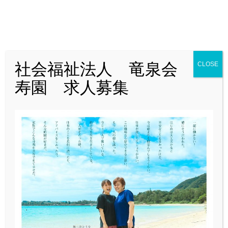
T
o
g
g
l
社会福祉法人 竜泉会 愛
CLOSE
e
寿園 求人募集
ホーム
n
愛寿園
コンセプトブックはこちら
a
2024.03.29
v
i
コンセプトブックはこちら
g
a
お疲れ様です。インターン生の充希です。
t
i
私たちの活動が新聞に掲載されています。
o
n