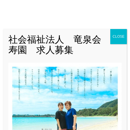
T
o
g
g
l
社会福祉法人 竜泉会 愛
CLOSE
e
寿園 求人募集
ホーム
n
愛寿園
取材の取材をさせていただきました
a
2019.09.20
v
i
取材の取材をさせていただきました
g
a
t
i
o
n