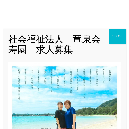
T
o
g
g
l
社会福祉法人 竜泉会 愛
CLOSE
e
寿園 求人募集
ホーム
n
愛寿園
かわいいお客様がいらっしゃいました♪
a
2019.08.8
v
i
かわいいお客様がいらっしゃいました♪
g
a
t
i
o
n