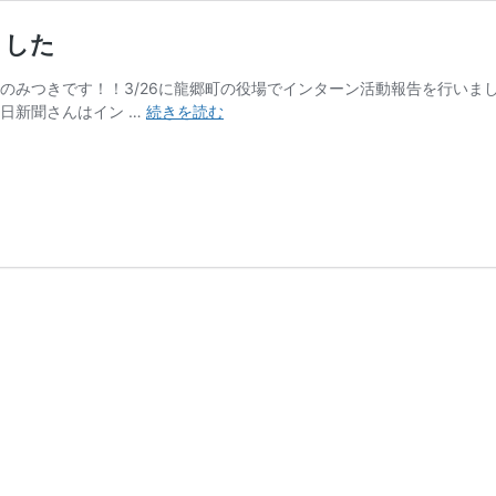
ました
のみつきです！！3/26に龍郷町の役場でインターン活動報告を行いまし
【役
日新聞さんはイン …
続きを読む
場
向
け】
イ
ン
タ
ー
ン
生
報
告
会
を
行
い
ま